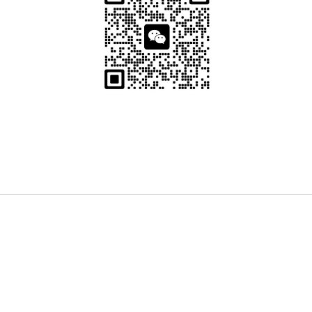
友情链接 / Partner Links：
Lawyer & Legal Platform
熊猫榜 PandaListing
华人帮帮网 BangBang