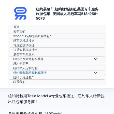
跳至内容
纽约易包车,纽约机场接送,美国专车服务,
旅游包车- 美国华人易包车网518-956-
5673
首页
关于我们
woodbury奥特莱斯购物包车
纽瓦克机场接送
肯尼迪机场接送
拉瓜迪亚机场接送
易包车车型展示
菜单切换
纽约出发旅游包车线路
纽约电召车
纽约私人定制行程
菜单切换
纽约豪华车租车包车服务
纽约长短途包车
联系我们
纽约特拉斯Tesla Model X专业包车接送，纽约华人特斯拉
出租包车服务商！
单日出租价格含司机（800一天）