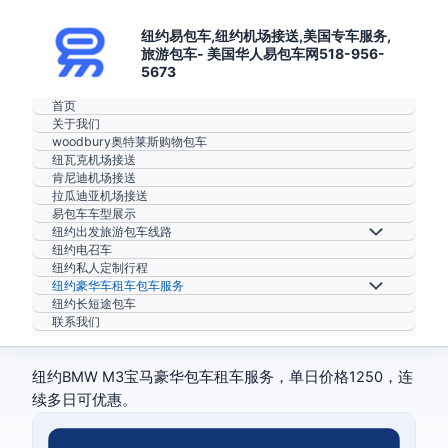
跳至内容
纽约易包车,纽约机场接送,美国专车服务,
旅游包车- 美国华人易包车网518-956-
5673
首页
关于我们
woodbury奥特莱斯购物包车
纽瓦克机场接送
肯尼迪机场接送
拉瓜迪亚机场接送
易包车车型展示
菜单切换
纽约出发旅游包车线路
纽约电召车
纽约私人定制行程
菜单切换
纽约豪华车租车包车服务
纽约长短途包车
联系我们
纽约BMW M3宝马豪华包车租车服务，单日价格1250，连
续多日可优惠。