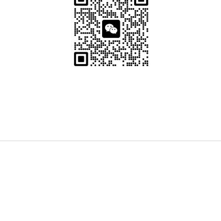
友情链接 / Partner Links：
Lawyer & Legal Platform
熊猫榜 PandaListing
华人帮帮网 BangBang